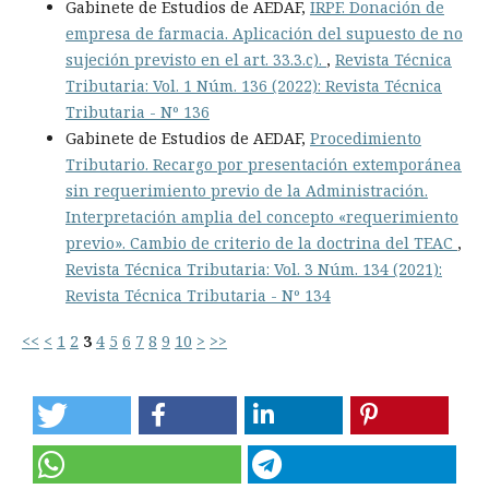
Gabinete de Estudios de AEDAF,
IRPF. Donación de
empresa de farmacia. Aplicación del supuesto de no
sujeción previsto en el art. 33.3.c).
,
Revista Técnica
Tributaria: Vol. 1 Núm. 136 (2022): Revista Técnica
Tributaria - Nº 136
Gabinete de Estudios de AEDAF,
Procedimiento
Tributario. Recargo por presentación extemporánea
sin requerimiento previo de la Administración.
Interpretación amplia del concepto «requerimiento
previo». Cambio de criterio de la doctrina del TEAC
,
Revista Técnica Tributaria: Vol. 3 Núm. 134 (2021):
Revista Técnica Tributaria - Nº 134
<<
<
1
2
3
4
5
6
7
8
9
10
>
>>