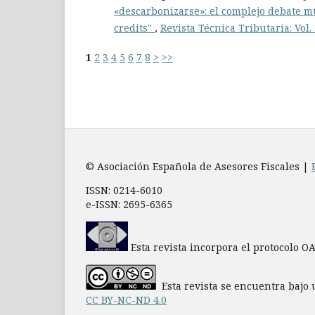
«descarbonizarse»: el complejo debate mu
credits"
,
Revista Técnica Tributaria: Vol.
1
2
3
4
5
6
7
8
>
>>
© Asociación Española de Asesores Fiscales |
ISSN: 0214-6010
e-ISSN: 2695-6365
Esta revista incorpora el protocolo O
Esta revista se encuentra bajo 
CC BY-NC-ND 4.0