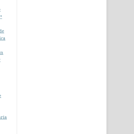
e
Nº
de
ica
ón
r
e
aria