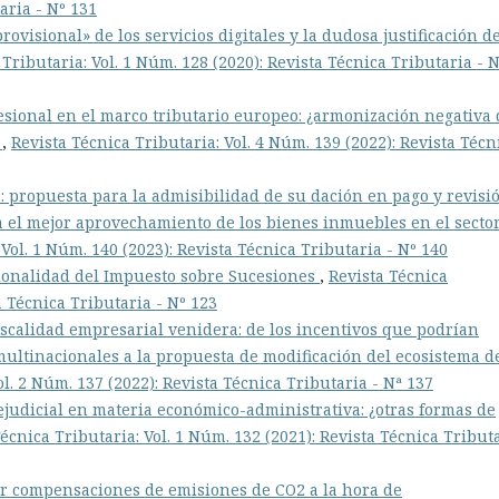
aria - Nº 131
ovisional» de los servicios digitales y la dudosa justificación d
Tributaria: Vol. 1 Núm. 128 (2020): Revista Técnica Tributaria - 
fesional en el marco tributario europeo: ¿armonización negativa 
?
,
Revista Técnica Tributaria: Vol. 4 Núm. 139 (2022): Revista Técn
s: propuesta para la admisibilidad de su dación en pago y revisi
 el mejor aprovechamiento de los bienes inmuebles en el secto
 Vol. 1 Núm. 140 (2023): Revista Técnica Tributaria - Nº 140
cionalidad del Impuesto sobre Sucesiones
,
Revista Técnica
a Técnica Tributaria - Nº 123
 fiscalidad empresarial venidera: de los incentivos que podrían
 multinacionales a la propuesta de modificación del ecosistema d
ol. 2 Núm. 137 (2022): Revista Técnica Tributaria - Nª 137
ejudicial en materia económico-administrativa: ¿otras formas de
écnica Tributaria: Vol. 1 Núm. 132 (2021): Revista Técnica Tribut
or compensaciones de emisiones de CO2 a la hora de