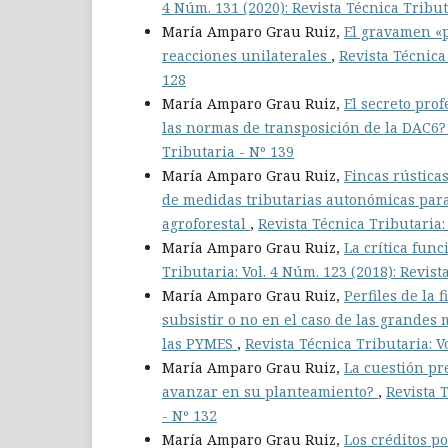
4 Núm. 131 (2020): Revista Técnica Tribut
María Amparo Grau Ruiz,
El gravamen «pr
reacciones unilaterales
,
Revista Técnica 
128
María Amparo Grau Ruiz,
El secreto pro
las normas de transposición de la DAC6
Tributaria - Nº 139
María Amparo Grau Ruiz,
Fincas rústica
de medidas tributarias autonómicas para
agroforestal
,
Revista Técnica Tributaria:
María Amparo Grau Ruiz,
La crítica fun
Tributaria: Vol. 4 Núm. 123 (2018): Revist
María Amparo Grau Ruiz,
Perfiles de la
subsistir o no en el caso de las grandes
las PYMES
,
Revista Técnica Tributaria: V
María Amparo Grau Ruiz,
La cuestión pr
avanzar en su planteamiento?
,
Revista T
- Nº 132
María Amparo Grau Ruiz,
Los créditos p