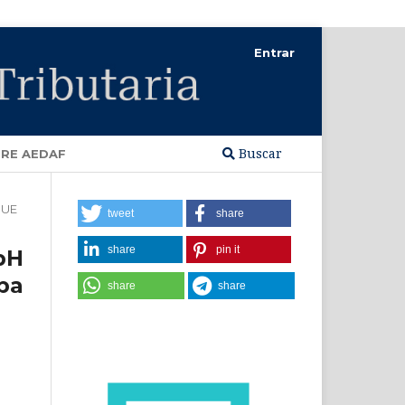
Entrar
Buscar
RE AEDAF
JUE
tweet
share
share
pin it
bH
pa
share
share