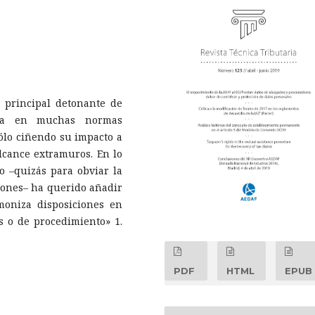
 principal detonante de
cia en muchas normas
sólo ciñendo su impacto a
lcance extramuros. En lo
eo –quizás para obviar la
iones– ha querido añadir
moniza disposiciones en
 o de procedimiento» 1.
PDF
HTML
EPUB