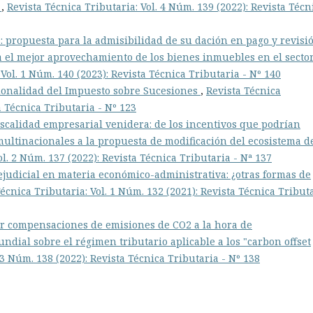
?
,
Revista Técnica Tributaria: Vol. 4 Núm. 139 (2022): Revista Técn
s: propuesta para la admisibilidad de su dación en pago y revisi
 el mejor aprovechamiento de los bienes inmuebles en el secto
 Vol. 1 Núm. 140 (2023): Revista Técnica Tributaria - Nº 140
cionalidad del Impuesto sobre Sucesiones
,
Revista Técnica
a Técnica Tributaria - Nº 123
 fiscalidad empresarial venidera: de los incentivos que podrían
 multinacionales a la propuesta de modificación del ecosistema d
ol. 2 Núm. 137 (2022): Revista Técnica Tributaria - Nª 137
ejudicial en materia económico-administrativa: ¿otras formas de
écnica Tributaria: Vol. 1 Núm. 132 (2021): Revista Técnica Tribut
or compensaciones de emisiones de CO2 a la hora de
ndial sobre el régimen tributario aplicable a los "carbon offset
 3 Núm. 138 (2022): Revista Técnica Tributaria - Nº 138