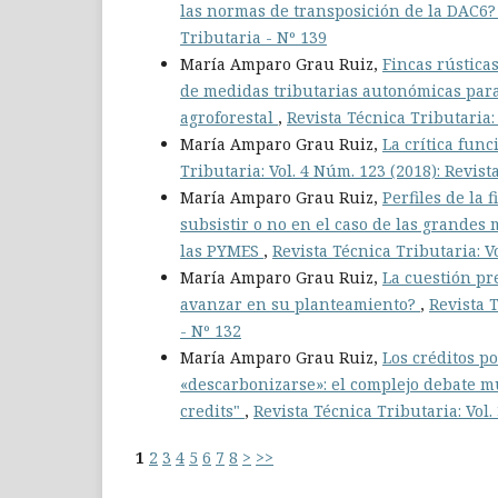
las normas de transposición de la DAC6
Tributaria - Nº 139
María Amparo Grau Ruiz,
Fincas rústica
de medidas tributarias autonómicas para
agroforestal
,
Revista Técnica Tributaria:
María Amparo Grau Ruiz,
La crítica fun
Tributaria: Vol. 4 Núm. 123 (2018): Revist
María Amparo Grau Ruiz,
Perfiles de la
subsistir o no en el caso de las grandes
las PYMES
,
Revista Técnica Tributaria: V
María Amparo Grau Ruiz,
La cuestión pr
avanzar en su planteamiento?
,
Revista T
- Nº 132
María Amparo Grau Ruiz,
Los créditos p
«descarbonizarse»: el complejo debate mu
credits"
,
Revista Técnica Tributaria: Vol.
1
2
3
4
5
6
7
8
>
>>