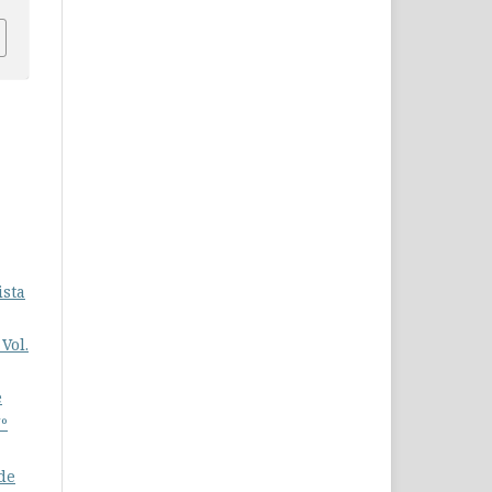
ista
Vol.
e
Nº
de