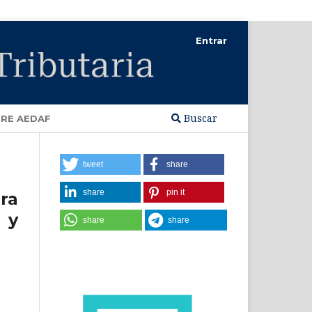
Entrar
Buscar
RE AEDAF
tweet
share
share
pin it
ra
 y
share
share