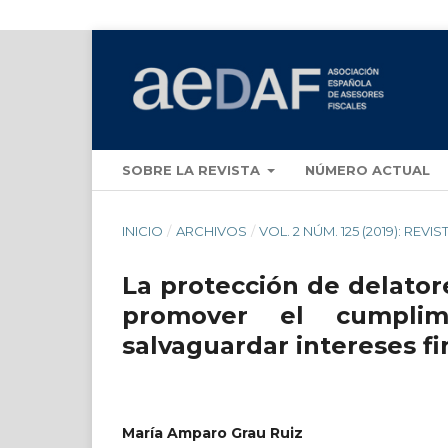
SOBRE LA REVISTA
NÚMERO ACTUAL
INICIO
/
ARCHIVOS
/
VOL. 2 NÚM. 125 (2019): REVI
La protección de delato
promover el cumplim
salvaguardar intereses f
María Amparo Grau Ruiz