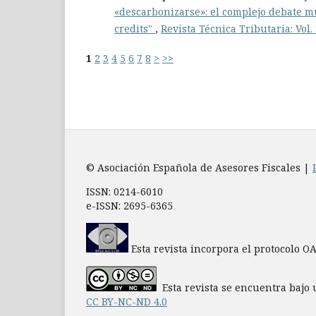
«descarbonizarse»: el complejo debate mu
credits"
,
Revista Técnica Tributaria: Vol.
1
2
3
4
5
6
7
8
>
>>
© Asociación Española de Asesores Fiscales |
ISSN: 0214-6010
e-ISSN: 2695-6365
Esta revista incorpora el protocolo O
Esta revista se encuentra bajo 
CC BY-NC-ND 4.0