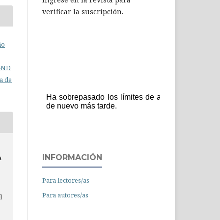
verificar la suscripción.
ño
C-ND
a de
INFORMACIÓN
a
Para lectores/as
Para autores/as
l