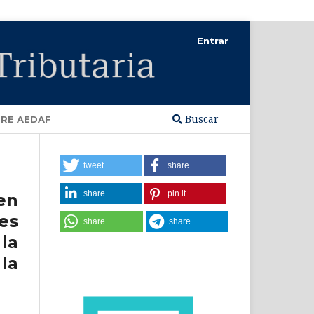
Entrar
Buscar
RE AEDAF
tweet
share
share
pin it
 en
es
share
share
la
la