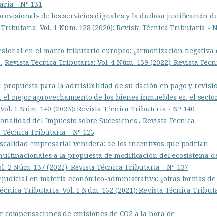
aria - Nº 131
ovisional» de los servicios digitales y la dudosa justificación d
Tributaria: Vol. 1 Núm. 128 (2020): Revista Técnica Tributaria - 
fesional en el marco tributario europeo: ¿armonización negativa 
?
,
Revista Técnica Tributaria: Vol. 4 Núm. 139 (2022): Revista Técn
s: propuesta para la admisibilidad de su dación en pago y revisi
 el mejor aprovechamiento de los bienes inmuebles en el secto
 Vol. 1 Núm. 140 (2023): Revista Técnica Tributaria - Nº 140
cionalidad del Impuesto sobre Sucesiones
,
Revista Técnica
a Técnica Tributaria - Nº 123
 fiscalidad empresarial venidera: de los incentivos que podrían
 multinacionales a la propuesta de modificación del ecosistema d
ol. 2 Núm. 137 (2022): Revista Técnica Tributaria - Nª 137
ejudicial en materia económico-administrativa: ¿otras formas de
écnica Tributaria: Vol. 1 Núm. 132 (2021): Revista Técnica Tribut
or compensaciones de emisiones de CO2 a la hora de