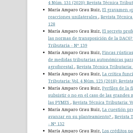
4 Núm. 131 (2020): Revista Técnica Tribut
María Amparo Grau Ruiz,
El gravamen «pr
reacciones unilaterales
,
Revista Técnica 
128
María Amparo Grau Ruiz,
El secreto pro
las normas de transposición de la DAC6
Tributaria - Nº 139
María Amparo Grau Ruiz,
Fincas rústica
de medidas tributarias autonómicas para
agroforestal
,
Revista Técnica Tributaria:
María Amparo Grau Ruiz,
La crítica fun
Tributaria: Vol. 4 Núm. 123 (2018): Revist
María Amparo Grau Ruiz,
Perfiles de la
subsistir o no en el caso de las grandes
las PYMES
,
Revista Técnica Tributaria: V
María Amparo Grau Ruiz,
La cuestión pr
avanzar en su planteamiento?
,
Revista T
- Nº 132
María Amparo Grau Ruiz,
Los créditos p