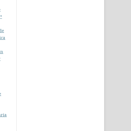
e
Nº
de
ica
ón
r
e
aria