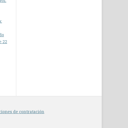
Vol.
a:
do
e 22
ciones de contratación