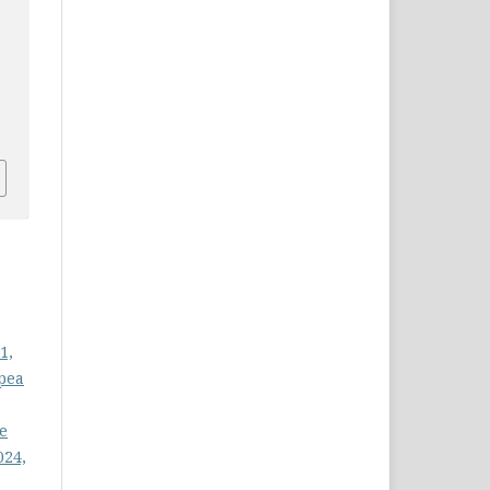
c
1,
opea
e
024,