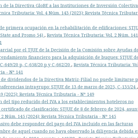
n de la Directiva GloBE a las Instituciones de Inversión Colectiva
cnica Tributaria: Vol. 4 Núm. 143 (2023): Revista Técnica Tributar
de primera ocupación en la rehabilitación de edificaciones: STJ
n State and Promo 54)
,
Revista Técnica Tributaria: Vol. 2 Núm. 141
1
arcial por el TJUE de la Decisión de la Comisión sobre Ayudas d
rrendamiento financiero para la adquisición de buques: STJUE d
C-649/20 p, C-658/20 p y C-662/20
,
Revista Técnica Tributaria: Vol
ia - Nº 141
de dividendos de la Directiva Matriz-Filial no puede limitarse 
ansferencias intragrupo: STJUE de 13 de marzo de 2025, C-135/24
,
9 (2025): Revista Técnica Tributaria - Nº 149
n del tipo reducido del IVA a los establecimientos hoteleros no
ertificado de clasificación: STJUE de 8 de febrero de 2024, asun
. 2 Núm. 145 (2024): Revista Técnica Tributaria - Nº 145
sivo debe responder del pago del IVA incluido en las facturas
mbre de aquel cuando no haya observado la diligencia debida e