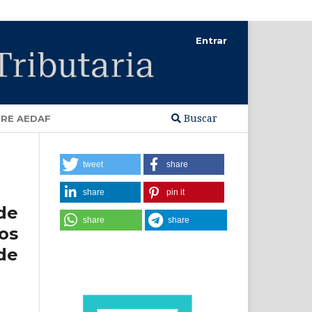
Entrar
Buscar
RE AEDAF
tweet
share
share
pin it
de
share
share
os
de