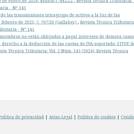
0 de enero de 2024, asunto c-442/22
,
Revista Técnica Tributaria: 
aria - Nº 145
de las transmisiones intragrupo de activos a la luz de las
 febrero de 2023, C-707/20 (Gallaher)
,
Revista Técnica Tributari
ibutaria - Nº 141
 miembros no están obligados a pagar intereses de demora cuan
 derecho a la deducción de las cuotas de IVA soportado: STJUE d
ista Técnica Tributaria: Vol. 2 Núm. 145 (2024): Revista Técnica
Política de privacidad
|
Aviso Legal
|
Política de cookies
|
Condi