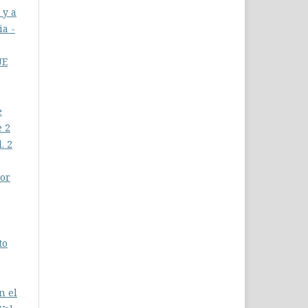
 y a
ia -
UE
e
e 2
. 2
por
to
n el