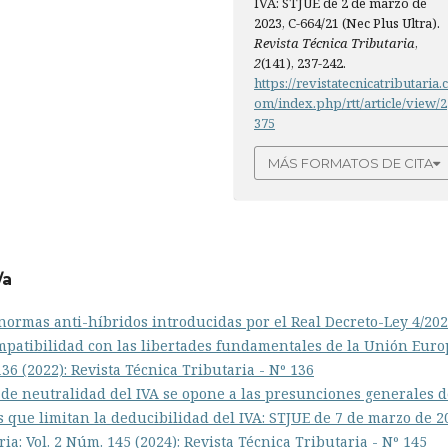
IVA: STJUE de 2 de marzo de
2023, C-664/21 (Nec Plus Ultra).
Revista Técnica Tributaria
,
2
(141), 237-242.
https://revistatecnicatributaria.
om/index.php/rtt/article/view/2
375
MÁS FORMATOS DE CITA
/a
normas anti-híbridos introducidas por el Real Decreto-Ley 4/202
mpatibilidad con las libertades fundamentales de la Unión Eur
136 (2022): Revista Técnica Tributaria - Nº 136
o de neutralidad del IVA se opone a las presunciones generales d
 que limitan la deducibilidad del IVA: STJUE de 7 de marzo de 2
ia: Vol. 2 Núm. 145 (2024): Revista Técnica Tributaria - Nº 145