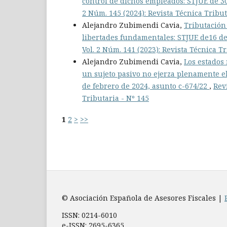
control de dichos empleados: STJUE de 3
2 Núm. 145 (2024): Revista Técnica Tribut
Alejandro Zubimendi Cavia,
Tributación 
libertades fundamentales: STJUE de16 de
Vol. 2 Núm. 141 (2023): Revista Técnica Tr
Alejandro Zubimendi Cavia,
Los estados
un sujeto pasivo no ejerza plenamente el
de febrero de 2024, asunto c-674/22
,
Rev
Tributaria - Nº 145
1
2
>
>>
© Asociación Española de Asesores Fiscales |
ISSN: 0214-6010
e-ISSN: 2695-6365