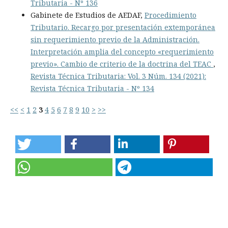
Tributaria - Nº 136
Gabinete de Estudios de AEDAF,
Procedimiento
Tributario. Recargo por presentación extemporánea
sin requerimiento previo de la Administración.
Interpretación amplia del concepto «requerimiento
previo». Cambio de criterio de la doctrina del TEAC
,
Revista Técnica Tributaria: Vol. 3 Núm. 134 (2021):
Revista Técnica Tributaria - Nº 134
<<
<
1
2
3
4
5
6
7
8
9
10
>
>>