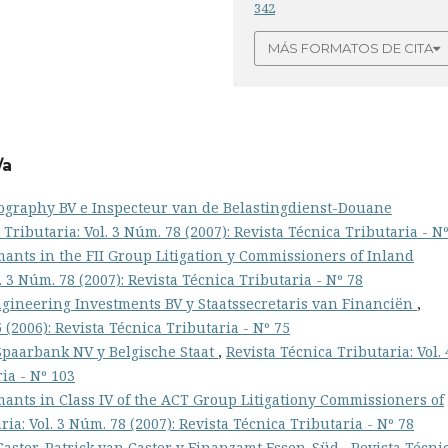
342
MÁS FORMATOS DE CITA
/a
ography BV e Inspecteur van de Belastingdienst-Douane
 Tributaria: Vol. 3 Núm. 78 (2007): Revista Técnica Tributaria - N
mants in the FII Group Litigation y Commissioners of Inland
. 3 Núm. 78 (2007): Revista Técnica Tributaria - Nº 78
gineering Investments BV y Staatssecretaris van Financiën
,
 (2006): Revista Técnica Tributaria - Nº 75
Spaarbank NV y Belgische Staat
,
Revista Técnica Tributaria: Vol. 
ia - Nº 103
mants in Class IV of the ACT Group Litigationy Commissioners of
ria: Vol. 3 Núm. 78 (2007): Revista Técnica Tributaria - Nº 78
Caster, Patrick van Caster y Finanzamt Essen-Süd
,
Revista Técni