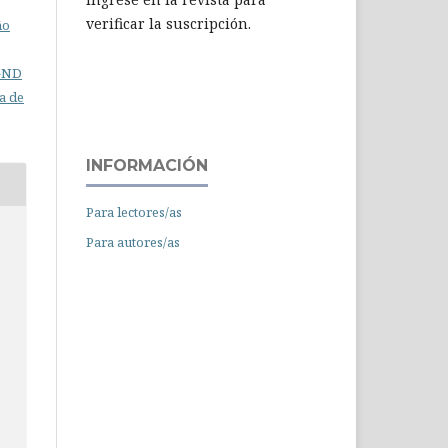
verificar la suscripción.
ño
C-ND
a de
INFORMACIÓN
Para lectores/as
Para autores/as
c