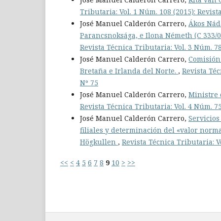
Tributaria: Vol. 1 Núm. 108 (2015): Revist
José Manuel Calderón Carrero,
Ákos Náda
Parancsnoksága, e Ilona Németh (C 333/0
Revista Técnica Tributaria: Vol. 3 Núm. 78
José Manuel Calderón Carrero,
Comisión
Bretaña e Irlanda del Norte.
,
Revista Téc
Nº 75
José Manuel Calderón Carrero,
Ministre 
Revista Técnica Tributaria: Vol. 4 Núm. 75
José Manuel Calderón Carrero,
Servicios
filiales y determinación del «valor norma
Högkullen
,
Revista Técnica Tributaria: V
<<
<
4
5
6
7
8
9
10
>
>>