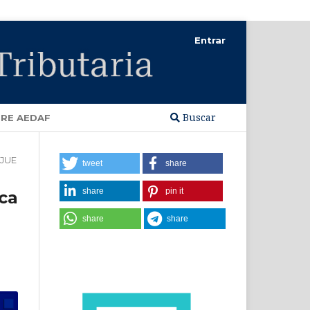
Entrar
Buscar
RE AEDAF
TJUE
tweet
share
share
pin it
ca
share
share