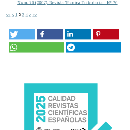
Núm. 76 (2007): Revista Técnica Tributaria - Nº 76
<<
<
1
2
3
4
>
>>