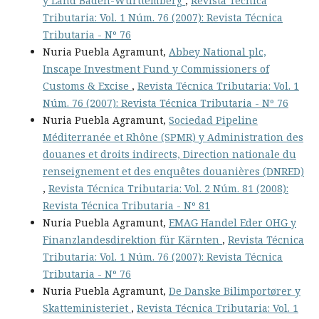
y Land Baden-Württemberg
,
Revista Técnica
Tributaria: Vol. 1 Núm. 76 (2007): Revista Técnica
Tributaria - Nº 76
Nuria Puebla Agramunt,
Abbey National plc,
Inscape Investment Fund y Commissioners of
Customs & Excise
,
Revista Técnica Tributaria: Vol. 1
Núm. 76 (2007): Revista Técnica Tributaria - Nº 76
Nuria Puebla Agramunt,
Sociedad Pipeline
Méditerranée et Rhône (SPMR) y Administration des
douanes et droits indirects, Direction nationale du
renseignement et des enquêtes douanières (DNRED)
,
Revista Técnica Tributaria: Vol. 2 Núm. 81 (2008):
Revista Técnica Tributaria - Nº 81
Nuria Puebla Agramunt,
EMAG Handel Eder OHG y
Finanzlandesdirektion für Kärnten
,
Revista Técnica
Tributaria: Vol. 1 Núm. 76 (2007): Revista Técnica
Tributaria - Nº 76
Nuria Puebla Agramunt,
De Danske Bilimportører y
Skatteministeriet
,
Revista Técnica Tributaria: Vol. 1