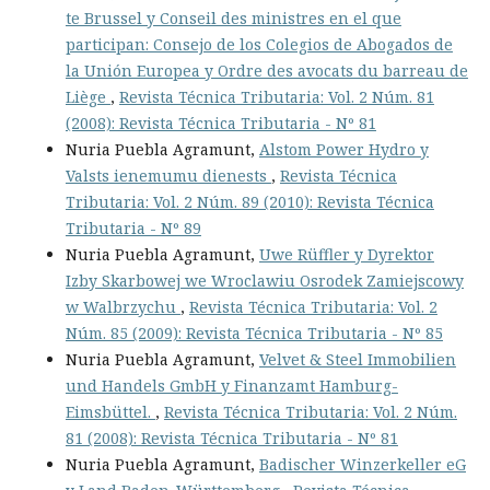
te Brussel y Conseil des ministres en el que
participan: Consejo de los Colegios de Abogados de
la Unión Europea y Ordre des avocats du barreau de
Liège
,
Revista Técnica Tributaria: Vol. 2 Núm. 81
(2008): Revista Técnica Tributaria - Nº 81
Nuria Puebla Agramunt,
Alstom Power Hydro y
Valsts ienemumu dienests
,
Revista Técnica
Tributaria: Vol. 2 Núm. 89 (2010): Revista Técnica
Tributaria - Nº 89
Nuria Puebla Agramunt,
Uwe Rüffler y Dyrektor
Izby Skarbowej we Wroclawiu Osrodek Zamiejscowy
w Walbrzychu
,
Revista Técnica Tributaria: Vol. 2
Núm. 85 (2009): Revista Técnica Tributaria - Nº 85
Nuria Puebla Agramunt,
Velvet & Steel Immobilien
und Handels GmbH y Finanzamt Hamburg-
Eimsbüttel.
,
Revista Técnica Tributaria: Vol. 2 Núm.
81 (2008): Revista Técnica Tributaria - Nº 81
Nuria Puebla Agramunt,
Badischer Winzerkeller eG