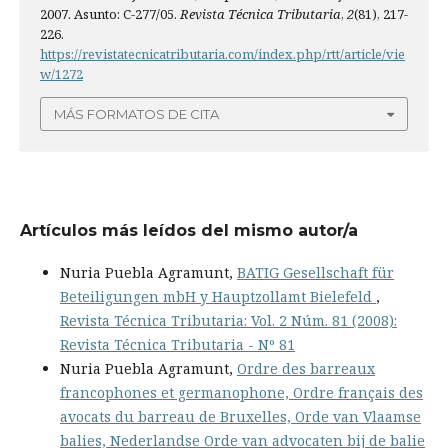
2007. Asunto: C-277/05.
Revista Técnica Tributaria
,
2
(81), 217-
226.
https://revistatecnicatributaria.com/index.php/rtt/article/vie
w/1272
MÁS FORMATOS DE CITA
Artículos más leídos del mismo autor/a
Nuria Puebla Agramunt,
BATIG Gesellschaft für
Beteiligungen mbH y Hauptzollamt Bielefeld
,
Revista Técnica Tributaria: Vol. 2 Núm. 81 (2008):
Revista Técnica Tributaria - Nº 81
Nuria Puebla Agramunt,
Ordre des barreaux
francophones et germanophone, Ordre français des
avocats du barreau de Bruxelles, Orde van Vlaamse
balies, Nederlandse Orde van advocaten bij de balie