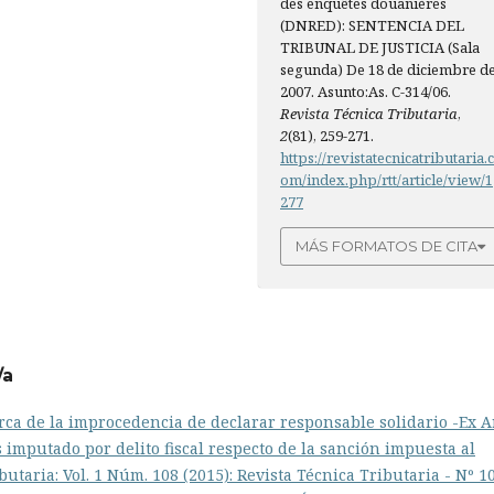
des enquêtes douanières
(DNRED): SENTENCIA DEL
TRIBUNAL DE JUSTICIA (Sala
segunda) De 18 de diciembre d
2007. Asunto:As. C-314/06.
Revista Técnica Tributaria
,
2
(81), 259-271.
https://revistatecnicatributaria.
om/index.php/rtt/article/view/1
277
MÁS FORMATOS DE CITA
/a
rca de la improcedencia de declarar responsable solidario -Ex A
as imputado por delito fiscal respecto de la sanción impuesta al
butaria: Vol. 1 Núm. 108 (2015): Revista Técnica Tributaria - Nº 1