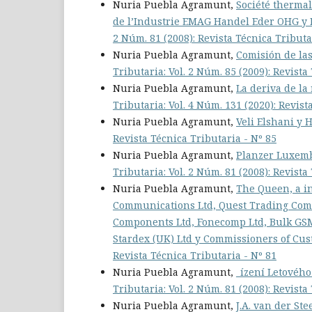
Nuria Puebla Agramunt,
Société thermal
de l’Industrie EMAG Handel Eder OHG y
2 Núm. 81 (2008): Revista Técnica Tributa
Nuria Puebla Agramunt,
Comisión de la
Tributaria: Vol. 2 Núm. 85 (2009): Revista
Nuria Puebla Agramunt,
La deriva de la
Tributaria: Vol. 4 Núm. 131 (2020): Revist
Nuria Puebla Agramunt,
Veli Elshani y
Revista Técnica Tributaria - Nº 85
Nuria Puebla Agramunt,
Planzer Luxemb
Tributaria: Vol. 2 Núm. 81 (2008): Revista
Nuria Puebla Agramunt,
The Queen, a in
Communications Ltd, Quest Trading Comp
Components Ltd, Fonecomp Ltd, Bulk GSM 
Stardex (UK) Ltd y Commissioners of Cu
Revista Técnica Tributaria - Nº 81
Nuria Puebla Agramunt,
_ízení Letového
Tributaria: Vol. 2 Núm. 81 (2008): Revista
Nuria Puebla Agramunt,
J.A. van der St