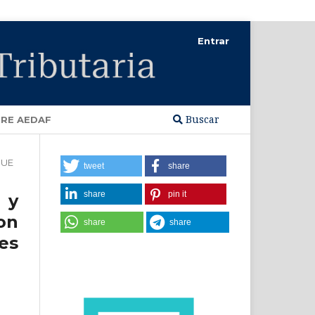
Entrar
Buscar
RE AEDAF
JUE
tweet
share
share
pin it
 y
on
share
share
es