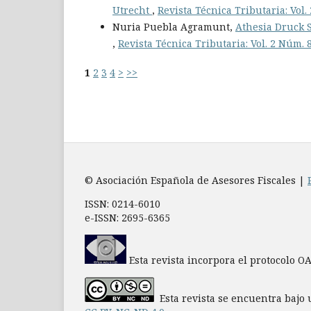
Utrecht
,
Revista Técnica Tributaria: Vol.
Nuria Puebla Agramunt,
Athesia Druck S
,
Revista Técnica Tributaria: Vol. 2 Núm. 8
1
2
3
4
>
>>
© Asociación Española de Asesores Fiscales |
ISSN: 0214-6010
e-ISSN: 2695-6365
Esta revista incorpora el protocolo O
Esta revista se encuentra bajo 