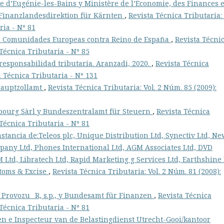
e d’Eugénie-les-Bains y Ministère de l’Économie, des Finances e
 Finanzlandesdirektion für Kärnten
,
Revista Técnica Tributaria: 
ria - Nº 81
s Comunidades Europeas contra Reino de España
,
Revista Técni
 Técnica Tributaria - Nº 85
 responsabilidad tributaria. Aranzadi, 2020.
,
Revista Técnica
a Técnica Tributaria - Nº 131
 Hauptzollamt
,
Revista Técnica Tributaria: Vol. 2 Núm. 85 (2009):
ourg Sàrl y Bundeszentralamt für Steuern
,
Revista Técnica
 Técnica Tributaria - Nº 81
stancia de:Teleos plc, Unique Distribution Ltd, Synectiv Ltd, Ne
any Ltd, Phones International Ltd, AGM Associates Ltd, DVD
Ltd, Libratech Ltd, Rapid Marketing g Services Ltd, Earthshine 
stoms & Excise
,
Revista Técnica Tributaria: Vol. 2 Núm. 81 (2008):
 Provozu _R, s.p., y Bundesamt für Finanzen
,
Revista Técnica
 Técnica Tributaria - Nº 81
een e Inspecteur van de Belastingdienst Utrecht-Gooi/kantoor