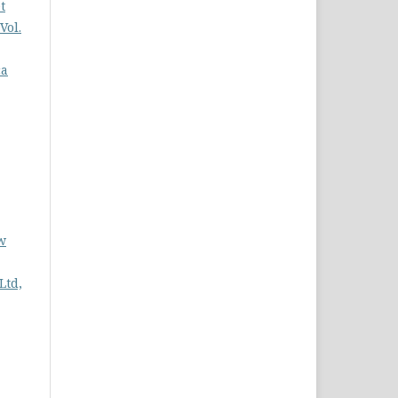
t
Vol.
ca
w
Ltd,