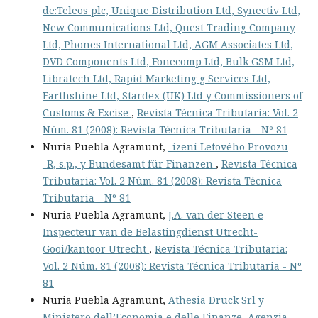
de:Teleos plc, Unique Distribution Ltd, Synectiv Ltd,
New Communications Ltd, Quest Trading Company
Ltd, Phones International Ltd, AGM Associates Ltd,
DVD Components Ltd, Fonecomp Ltd, Bulk GSM Ltd,
Libratech Ltd, Rapid Marketing g Services Ltd,
Earthshine Ltd, Stardex (UK) Ltd y Commissioners of
Customs & Excise
,
Revista Técnica Tributaria: Vol. 2
Núm. 81 (2008): Revista Técnica Tributaria - Nº 81
Nuria Puebla Agramunt,
_ízení Letového Provozu
_R, s.p., y Bundesamt für Finanzen
,
Revista Técnica
Tributaria: Vol. 2 Núm. 81 (2008): Revista Técnica
Tributaria - Nº 81
Nuria Puebla Agramunt,
J.A. van der Steen e
Inspecteur van de Belastingdienst Utrecht-
Gooi/kantoor Utrecht
,
Revista Técnica Tributaria:
Vol. 2 Núm. 81 (2008): Revista Técnica Tributaria - Nº
81
Nuria Puebla Agramunt,
Athesia Druck Srl y
Ministero dell’Economia e delle Finanze, Agenzia