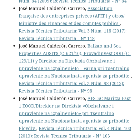
Núm. 84 (2009): Revista Técnica Tributaria - Nº 84
José Manuel Calderón Carrero,
Association
française des entreprises privées (AFEP) y otros/
Ministre des Finances et des Comptes publics
,
Revista Técnica Tributaria: Vol. 3 Núm. 118 (2017):
Revista Técnica Tributaria - Nº 118
José Manuel Calderón Carrero,
Balkan and Sea
Properties ADSITS (C-621/10), Provadinvest OOD (C-
129/11) y Direktor na Direktsia Obzhalvane i
upravlenie na izpalnenieto – Varna pri Tsentralno
upravlenie na Natsionalnata agentsia za prihodite
,
Revista Técnica Tributaria: Vol. 3 Núm. 98 (2012):
Revista Técnica Tributaria - Nº 98
José Manuel Calderón Carrero,
AES-3C Maritza East
1 EOOD/Direktor na Direktsia «Obzhalvane i
upravlenie na izpalnenieto» pri Tsentralno
upravlenie na Natsionalnata agentsia za prihodite,
Plovdiv
,
Revista Técnica Tributaria: Vol. 4 Núm. 103
(2013): Revista Técnica Tributaria - Nº 103