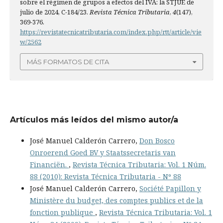
sobre el régimen de grupos a efectos del IVA: la STJUE de
julio de 2024, C-184/23.
Revista Técnica Tributaria
,
4
(147),
369-376.
https://revistatecnicatributaria.com/index.php/rtt/article/vie
w/2562
MÁS FORMATOS DE CITA
Artículos más leídos del mismo autor/a
José Manuel Calderón Carrero,
Don Bosco
Onroerend Goed BV y Staatssecretaris van
Financiën.
,
Revista Técnica Tributaria: Vol. 1 Núm.
88 (2010): Revista Técnica Tributaria - Nº 88
José Manuel Calderón Carrero,
Société Papillon y
Ministère du budget, des comptes publics et de la
fonction publique
,
Revista Técnica Tributaria: Vol. 1