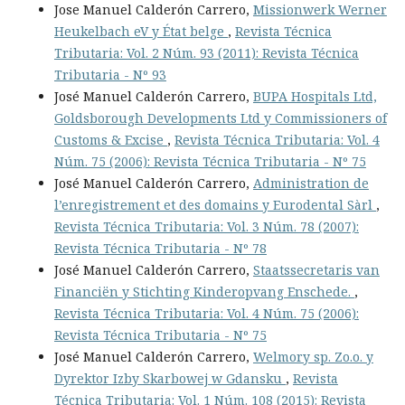
Jose Manuel Calderón Carrero,
Missionwerk Werner
Heukelbach eV y État belge
,
Revista Técnica
Tributaria: Vol. 2 Núm. 93 (2011): Revista Técnica
Tributaria - Nº 93
José Manuel Calderón Carrero,
BUPA Hospitals Ltd,
Goldsborough Developments Ltd y Commissioners of
Customs & Excise
,
Revista Técnica Tributaria: Vol. 4
Núm. 75 (2006): Revista Técnica Tributaria - Nº 75
José Manuel Calderón Carrero,
Administration de
l’enregistrement et des domains y Eurodental Sàrl
,
Revista Técnica Tributaria: Vol. 3 Núm. 78 (2007):
Revista Técnica Tributaria - Nº 78
José Manuel Calderón Carrero,
Staatssecretaris van
Financiën y Stichting Kinderopvang Enschede.
,
Revista Técnica Tributaria: Vol. 4 Núm. 75 (2006):
Revista Técnica Tributaria - Nº 75
José Manuel Calderón Carrero,
Welmory sp. Zo.o. y
Dyrektor Izby Skarbowej w Gdansku
,
Revista
Técnica Tributaria: Vol. 1 Núm. 108 (2015): Revista