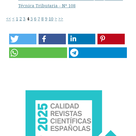
Técnica Tributaria - Nº 108
<<
<
1
2
3
4
5
6
7
8
9
10
>
>>