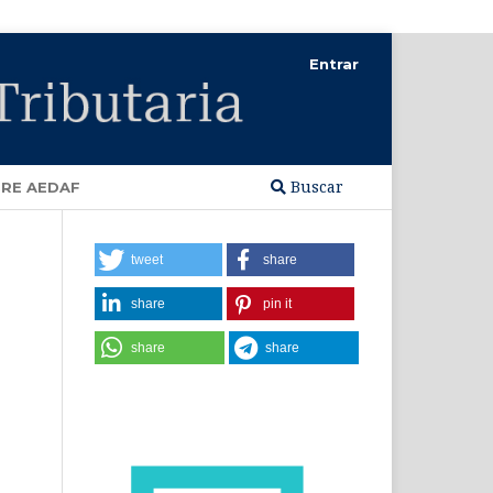
Entrar
Buscar
RE AEDAF
tweet
share
share
pin it
share
share