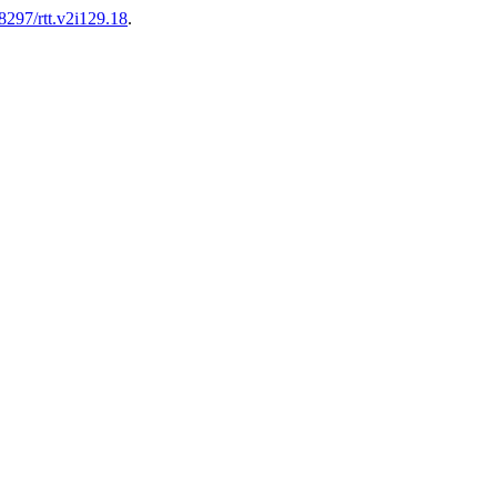
48297/rtt.v2i129.18
.