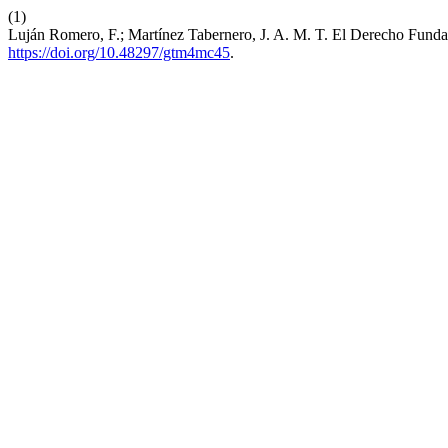
(1)
Luján Romero, F.; Martínez Tabernero, J. A. M. T. El Derecho Fundam
https://doi.org/10.48297/gtm4mc45
.