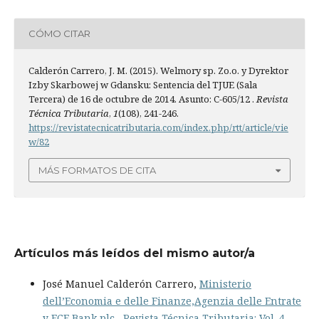
CÓMO CITAR
Calderón Carrero, J. M. (2015). Welmory sp. Zo.o. y Dyrektor
Izby Skarbowej w Gdansku: Sentencia del TJUE (Sala
Tercera) de 16 de octubre de 2014. Asunto: C-605/12 .
Revista
Técnica Tributaria
,
1
(108), 241-246.
https://revistatecnicatributaria.com/index.php/rtt/article/vie
w/82
MÁS FORMATOS DE CITA
Artículos más leídos del mismo autor/a
José Manuel Calderón Carrero,
Ministerio
dell’Economia e delle Finanze,Agenzia delle Entrate
y FCE Bank plc
,
Revista Técnica Tributaria: Vol. 4