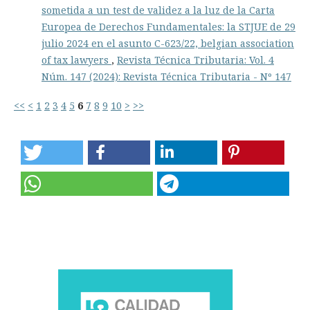
sometida a un test de validez a la luz de la Carta
Europea de Derechos Fundamentales: la STJUE de 29
julio 2024 en el asunto C-623/22, belgian association
of tax lawyers
,
Revista Técnica Tributaria: Vol. 4
Núm. 147 (2024): Revista Técnica Tributaria - Nº 147
<<
<
1
2
3
4
5
6
7
8
9
10
>
>>