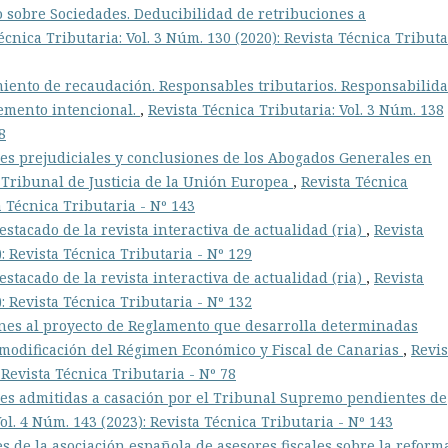
 sobre Sociedades. Deducibilidad de retribuciones a
écnica Tributaria: Vol. 3 Núm. 130 (2020): Revista Técnica Tributa
iento de recaudación. Responsables tributarios. Responsabilid
Elemento intencional.
,
Revista Técnica Tributaria: Vol. 3 Núm. 138
8
es prejudiciales y conclusiones de los Abogados Generales en
 Tribunal de Justicia de la Unión Europea
,
Revista Técnica
a Técnica Tributaria - Nº 143
estacado de la revista interactiva de actualidad (ria)
,
Revista
): Revista Técnica Tributaria - Nº 129
estacado de la revista interactiva de actualidad (ria)
,
Revista
): Revista Técnica Tributaria - Nº 132
nes al proyecto de Reglamento que desarrolla determinadas
e modificación del Régimen Económico y Fiscal de Canarias
,
Revis
 Revista Técnica Tributaria - Nº 78
es admitidas a casación por el Tribunal Supremo pendientes de
ol. 4 Núm. 143 (2023): Revista Técnica Tributaria - Nº 143
s de la asociación española de asesores fiscales sobre la reform