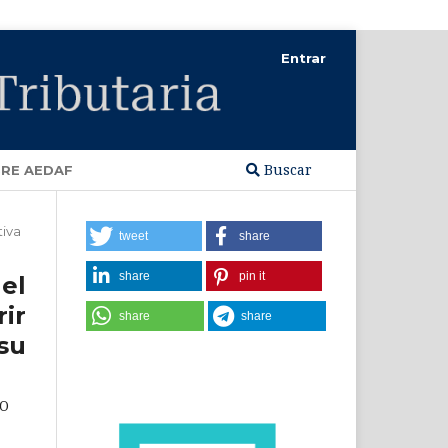
Entrar
Buscar
RE AEDAF
tiva
tweet
share
share
pin it
el
ir
share
share
su
RO