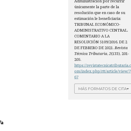
Administración por recurrir
únicamente la parte de la
resolución que en caso de su
estimación le beneficiaria:
TRIBUNAL ECONÓMICO-
ADMINISTRATIVO CENTRAL.
COMENTARIO A LA
RESOLUCIÓN 5109/2016, DE 2
DE FEBRERO DE 2021.
Revista
Técnica Tributaria
,
2
(133), 201-
205.
https://revistatecnicatributaria.
om/index.php/rtt/article/view/7
67
MÁS FORMATOS DE CITA
/a