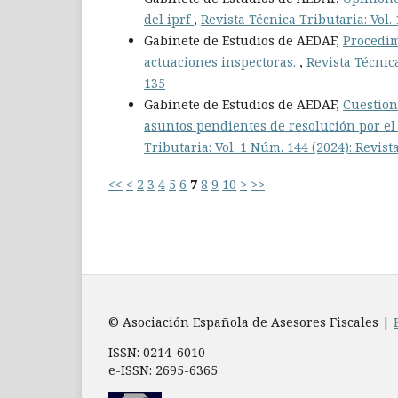
del iprf
,
Revista Técnica Tributaria: Vol.
Gabinete de Estudios de AEDAF,
Procedim
actuaciones inspectoras.
,
Revista Técnica
135
Gabinete de Estudios de AEDAF,
Cuestion
asuntos pendientes de resolución por el
Tributaria: Vol. 1 Núm. 144 (2024): Revist
<<
<
2
3
4
5
6
7
8
9
10
>
>>
© Asociación Española de Asesores Fiscales |
ISSN: 0214-6010
e-ISSN: 2695-6365