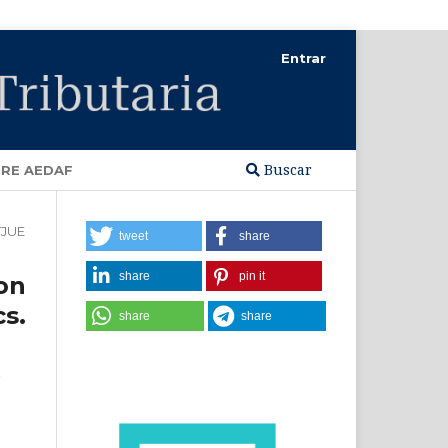
Entrar
Buscar
RE AEDAF
TJUE
tweet
share
share
pin it
on
s.
share
share
e