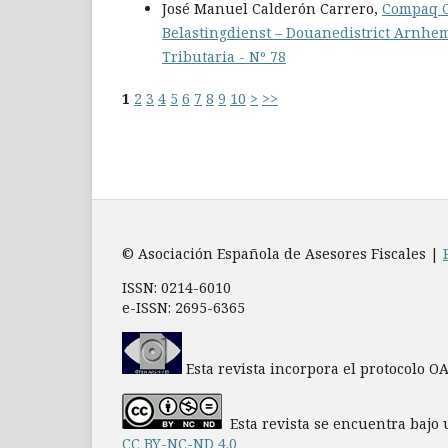
José Manuel Calderón Carrero,
Compaq C
Belastingdienst – Douanedistrict Arnh
Tributaria - Nº 78
1
2
3
4
5
6
7
8
9
10
>
>>
© Asociación Española de Asesores Fiscales |
ISSN: 0214-6010
e-ISSN: 2695-6365
Esta revista incorpora el protocolo O
Esta revista se encuentra bajo 
CC BY-NC-ND 4.0