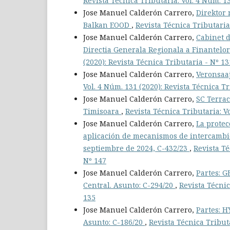
Revista Técnica Tributaria: Vol. 4 Núm. 13
Jose Manuel Calderón Carrero,
Direktor 
Balkan EOOD
,
Revista Técnica Tributaria:
Jose Manuel Calderón Carrero,
Cabinet d
Directia Generala Regionala a Finantelo
(2020): Revista Técnica Tributaria - Nº 13
Jose Manuel Calderón Carrero,
Veronsaa
Vol. 4 Núm. 131 (2020): Revista Técnica Tr
Jose Manuel Calderón Carrero,
SC Terrac
Timisoara
,
Revista Técnica Tributaria: V
Jose Manuel Calderón Carrero,
La protec
aplicación de mecanismos de intercambio
septiembre de 2024, C-432/23
,
Revista Té
Nº 147
Jose Manuel Calderón Carrero,
Partes: 
Central. Asunto: C-294/20
,
Revista Técnic
135
Jose Manuel Calderón Carrero,
Partes: H
Asunto: C-186/20
,
Revista Técnica Tributa