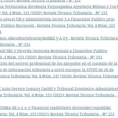
1 (2020): Revista Técnica Tributaria - Nº 131
na Teritorialna direktsiya Yugozapadna Agentsiya Mitsini y Curt
 Vol. 4 Núm. 131 (2020): Revista Técnica Tributaria - Nº 131
e avocat UR y Administratia Sector 3 a Finantelor Publice prin
r Publice Bucuresti
,
Revista Técnica Tributaria: Vol. 4 Núm. 131
1
jien oikeudenvalvontayksikkii y A Oy
,
Revista Técnica Tributari
ibutaria - Nº 131
ult SRL y Directia Generala Regionala a Finantelor Publice
ol. 4 Núm. 131 (2020): Revista Técnica Tributaria - Nº 131
ción del secreto profesional de los abogados en el contexto de la
 de información tributaria a nivel europeo: la STJUE de 26 de
cnica Tributaria: Vol. 4 Núm. 147 (2024): Revista Técnica Tributar
GE Auto Service Leasing GmbH y Tribunal Económico-Administrat
a Tributaria: Vol. 4 Núm. 135 (2021): Revista Técnica Tributaria -
YDINA SK s. r. o. y Financné riaditelstvo slovenskej republiky.
ria: Vol. 4 Núm. 135 (2021): Revista Técnica Tributaria - Nª 135