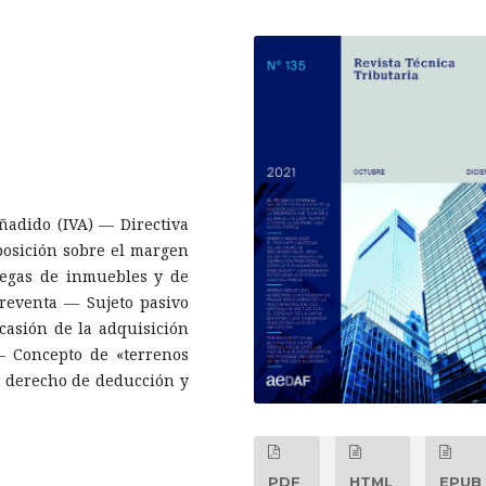
ñadido (IVA) — Directiva
osición sobre el margen
regas de inmuebles y de
 reventa — Sujeto pasivo
asión de la adquisición
— Concepto de «terrenos
l, derecho de deducción y
PDF
HTML
EPUB