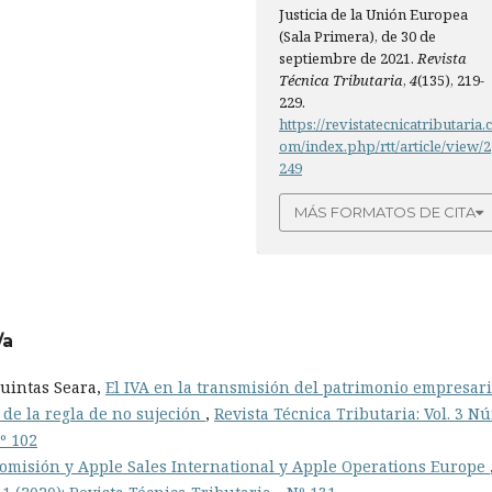
Justicia de la Unión Europea
(Sala Primera), de 30 de
septiembre de 2021.
Revista
Técnica Tributaria
,
4
(135), 219-
229.
https://revistatecnicatributaria.
om/index.php/rtt/article/view/2
249
MÁS FORMATOS DE CITA
/a
Quintas Seara,
El IVA en la transmisión del patrimonio empresari
 de la regla de no sujeción
,
Revista Técnica Tributaria: Vol. 3 N
º 102
omisión y Apple Sales International y Apple Operations Europe