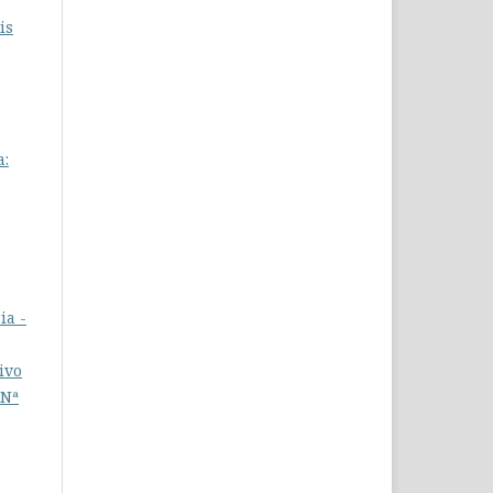
is
a:
ia -
ivo
 Nª