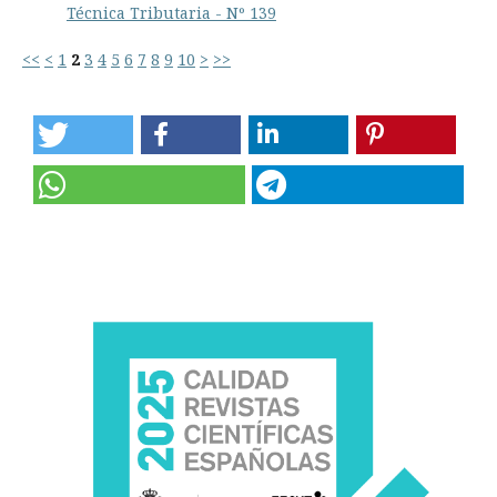
Técnica Tributaria - Nº 139
<<
<
1
2
3
4
5
6
7
8
9
10
>
>>