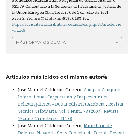
Económico-Administrativo Regional de Galicia. Asunto: C-
521/79: Comentario a la Sentencia del Tribunal de Justicia de
la Unión Europea (Sala Tercera), de 1 de julio de 2021.
Revista Técnica Tributaria
,
4
(135), 198-202.
https://revistatecnicatributaria.com/index.php/rtt/article/vie
w/2246
MÁS FORMATOS DE CITA
Artículos más leídos del mismo autor/a
José Manuel Calderón Carrero,
Compaq Computer
International Corporation y Inspecteur der
Belastingdienst – Douanedistrict Arnhem
,
Revista
Técnica Tributaria: Vol. 3 Núm. 78 (2007): Revista
Técnica Tributaria - Nº 78
José Manuel Calderón Carrero,
Ministerio de
Defensa, Navantia SA, y Concello de Ferrol
,
Revista