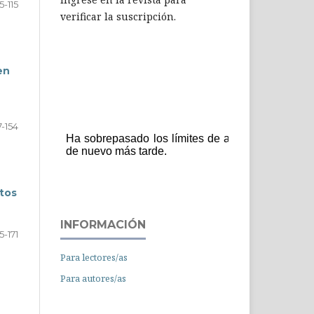
5-115
verificar la suscripción.
en
7-154
tos
INFORMACIÓN
5-171
Para lectores/as
Para autores/as