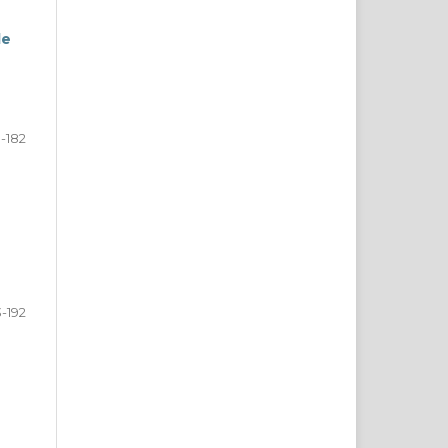
de
3-182
3-192