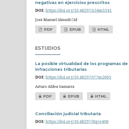
negativas en ejercicios prescritos
DOI:
https://doi.org/10.48297/s54m3241
José Manuel Almudí Cid
PDF
EPUB
HTML
ESTUDIOS
La posible virtualidad de los programas de
infracciones tributarias
DOI:
https://doi.org/10.48297/t77m2663
Arturo Aldea Gamarra
PDF
EPUB
HTML
Conciliación judicial tributaria
DOI:
https://doi.org/10.48297/jtqce408