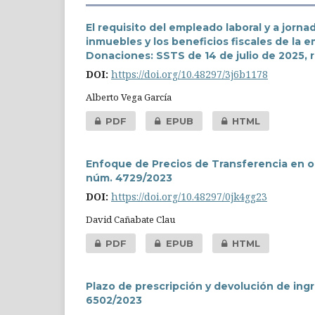
El requisito del empleado laboral y a jor
inmuebles y los beneficios fiscales de la 
Donaciones: SSTS de 14 de julio de 2025, 
DOI:
https://doi.org/10.48297/3j6b1178
Alberto Vega García
PDF
EPUB
HTML
Enfoque de Precios de Transferencia en ope
núm. 4729/2023
DOI:
https://doi.org/10.48297/0jk4gg23
David Cañabate Clau
PDF
EPUB
HTML
Plazo de prescripción y devolución de ingr
6502/2023