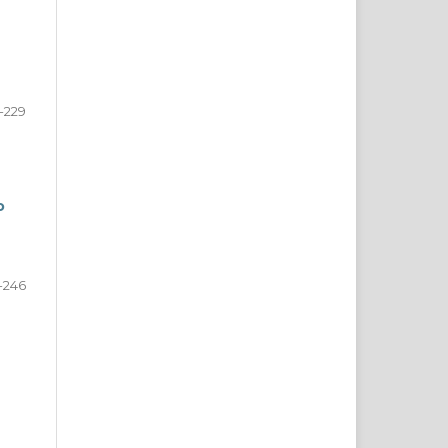
1-229
o
-246