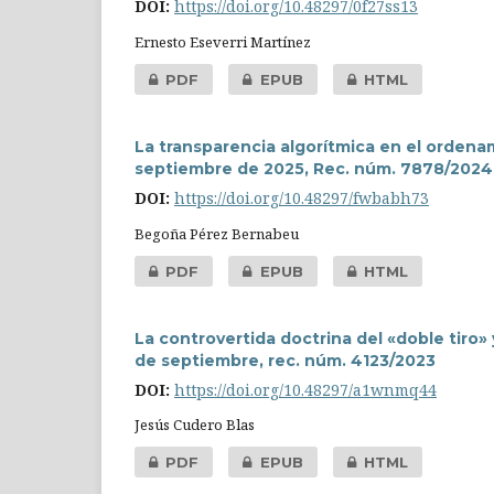
DOI:
https://doi.org/10.48297/0f27ss13
Ernesto Eseverri Martínez
PDF
EPUB
HTML
La transparencia algorítmica en el ordena
septiembre de 2025, Rec. núm. 7878/2024
DOI:
https://doi.org/10.48297/fwbabh73
Begoña Pérez Bernabeu
PDF
EPUB
HTML
La controvertida doctrina del «doble tiro»
de septiembre, rec. núm. 4123/2023
DOI:
https://doi.org/10.48297/a1wnmq44
Jesús Cudero Blas
PDF
EPUB
HTML