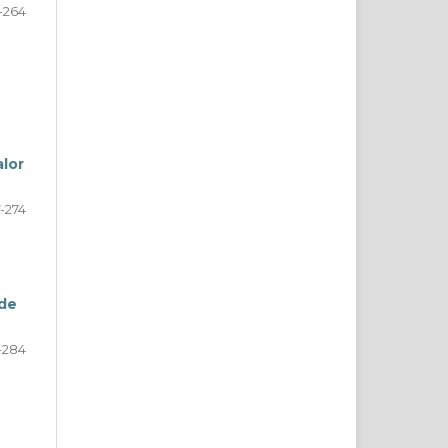
-264
alor
-274
 de
-284