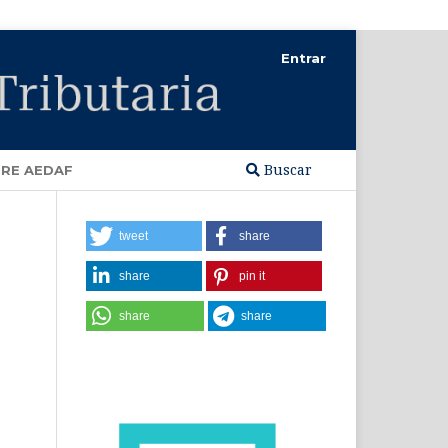
Entrar
Buscar
RE AEDAF
tweet
share
share
pin it
share
share