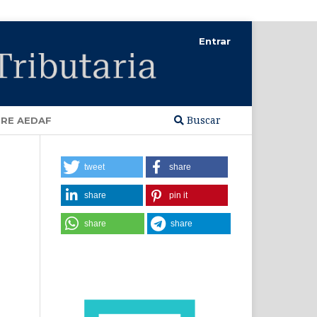
Entrar
Buscar
RE AEDAF
tweet
share
share
pin it
share
share